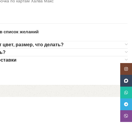
очка по картам Халва Макс
в список желаний
 цвет, размер, что делать?
ть?
ставки
Insta
Ma
What
Teleg
Viber