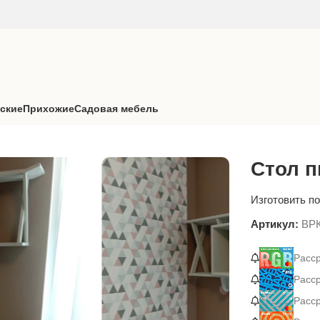
ские
Прихожие
Садовая мебель
 ВРК004
Стол 
Изготовить по
Артикул:
ВР
Расср
Расс
Расср