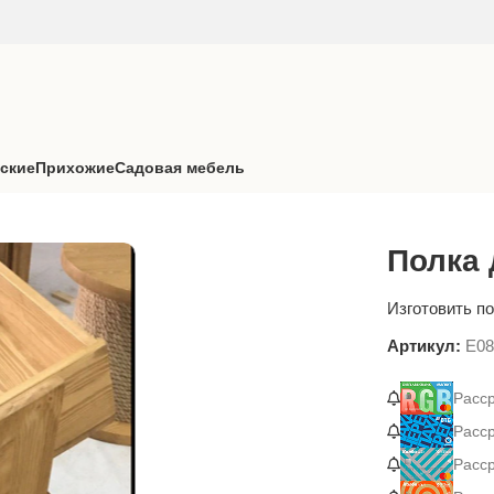
ские
Прихожие
Садовая мебель
Полка 
Изготовить по
Артикул:
E08
Расср
Расс
Расср